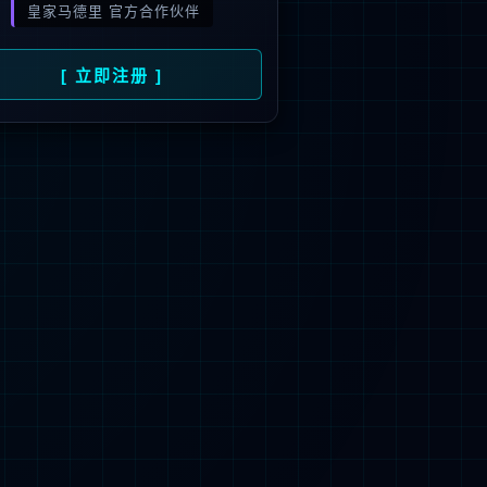
旗下品牌
号
招商）