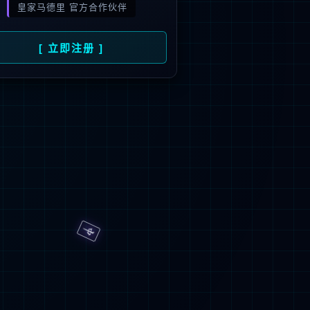
旗下品牌
号
招商）