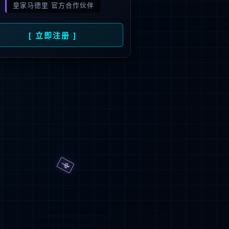
旗下品牌
号
招商）