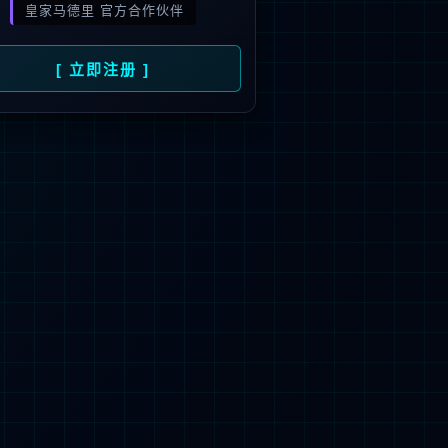
旗下品牌
号
招商）