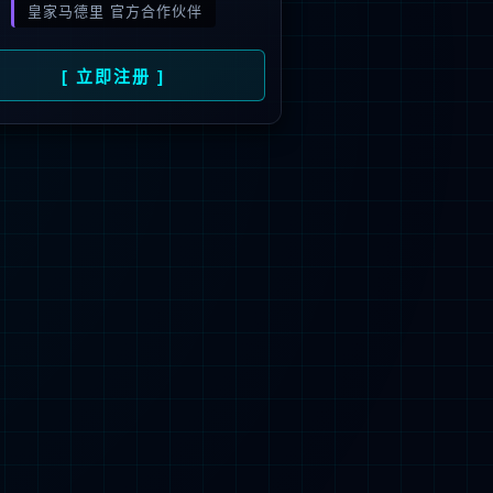
旗下品牌
号
招商）